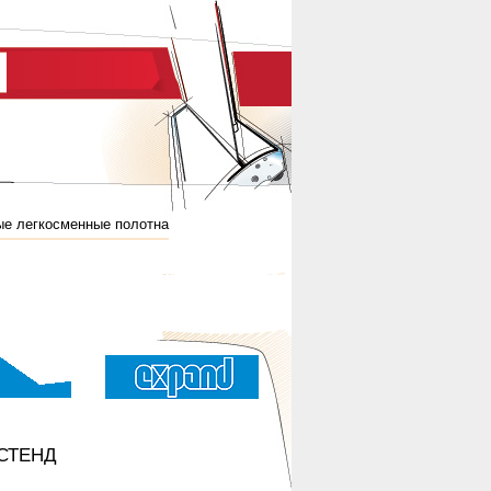
е легкосменные полотна
СТЕНД