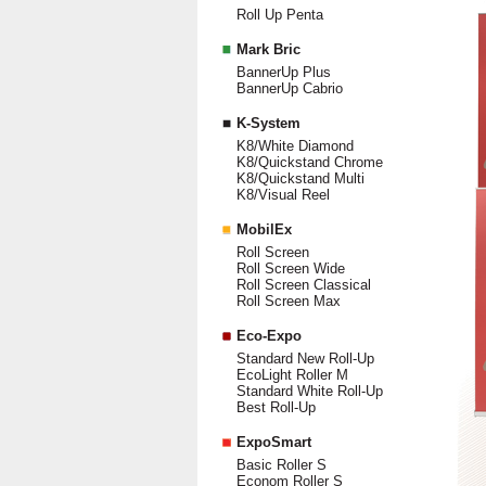
Roll Up Penta
Mark Bric
BannerUp Plus
BannerUp Cabrio
K-System
K8/White Diamond
K8/Quickstand Chrome
K8/Quickstand Multi
K8/Visual Reel
MobilEx
Roll Screen
Roll Screen Wide
Roll Screen Classical
Roll Screen Max
Eco-Expo
Standard New Roll-Up
EcoLight Roller M
Standard White Roll-Up
Best Roll-Up
ExpoSmart
Basic Roller S
Econom Roller S