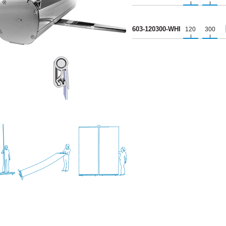
603‑120300‑WHI
120
300