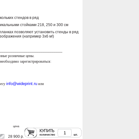
ольких стендов в ряд
кальными стойками 218, 250 и 300 см
планках позволяют установить стенды в ряд
изображения (например 3х6 м!)
_____________________________
нные розничные цены.
необходимо зарегистрироваться:
info@wideprint.ru
ресу
или
цена
28 900 р.