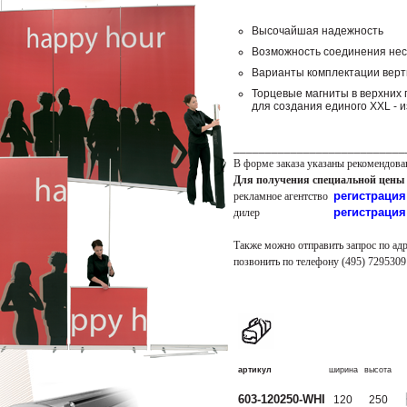
Высочайшая надежность
Возможность соединения неск
Варианты комплектации верти
Торцевые магниты в верхних 
для создания единого XXL - 
___________________________
В форме заказа указаны рекомендова
Для получения специальной цены
регистрация
рекламное агентство
регистрация
дилер
Также можно отправить запрос по ад
позвонить по телефону
(495) 7295309
артикул
ширина
высота
603‑120250‑WHI
120
250